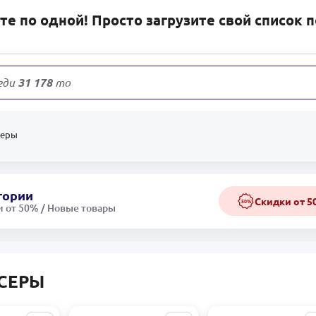
е по одной! Просто загрузите свой список 
еди
31 178
товаров
серы
гории
Скидки от 
50%
 от 50% / Новые товары
СЕРЫ