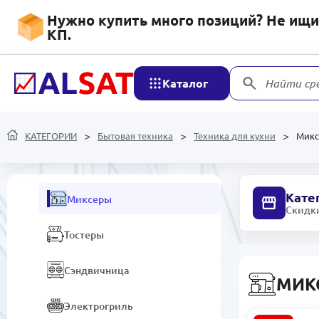
Нужно купить много позиций? Не ищит
Соковыжималки
КП.
Блендеры
Каталог
Найти ср
Духовые шкафы
Посудомоечные машины
КАТЕГОРИИ
Бытовая техника
Техника для кухни
Мик
Аэрогрили
Кате
Миксеры
Скидки
Тостеры
Сэндвичница
МИК
Электрогриль