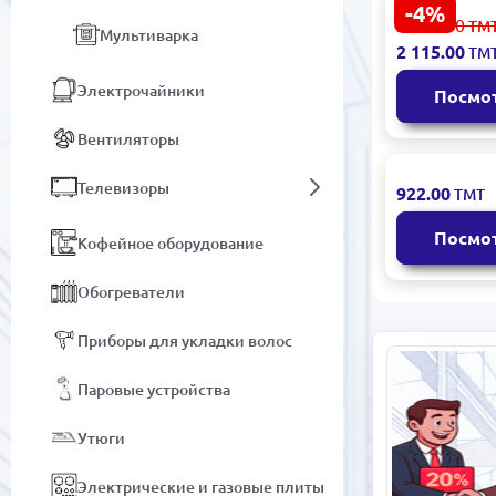
-4%
Bosch MUMP
2 212.00
ТМ
Мультиварка
Кухонная м
2 115.00
ТМ
высокоэф
мотором
Электрочайники
Посмо
Вентиляторы
R R.6611O |
Телевизоры
922.00
ТМТ
Планетарн
миксер 4,0 
Посмо
Кофейное оборудование
Обогреватели
Приборы для укладки волос
Паровые устройства
Утюги
Электрические и газовые плиты