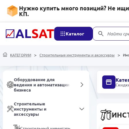
Полипропилена и
Нужно купить много позиций? Не ищит
Полиэтилена
КП.
Мебель
Каталог
Найти ср
Электротехническое
оборудование
КАТЕГОРИИ
Строительные инструменты и аксессуары
Ин
Специализированная
автотехника
Кате
Оборудование для
ведения и автоматизации
Скидки
бизнеса
Строительные
инструменты и
ИНС
аксессуары
Строительный инвентарь