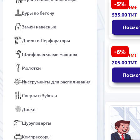
-5%
Emtop ESGN
566.00
ТМТ
Пульвериз
Буры по бетону
535.00
ТМТ
550Вт Крас
Замки навесные
Посмо
Дрели и Перфораторы
-6%
Emtop EASG
Шлифовальнаые машины
220.00
ТМТ
Краскопуль
205.00
ТМТ
Молотки
Посмо
Инструменты для распиливания
Сверла и Зубила
Диски
Шуруповерты
Компрессоры