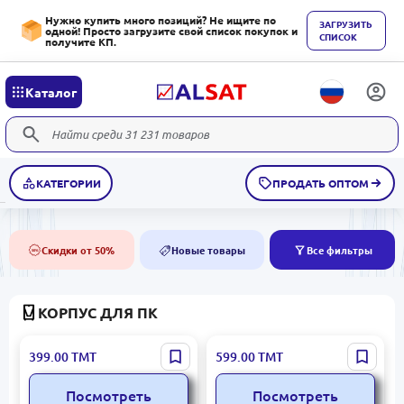
Нужно купить много позиций? Не ищите по
ЗАГРУЗИТЬ
одной! Просто загрузите свой список покупок и
СПИСОК
получите КП.
Каталог
КАТЕГОРИИ
ПРОДАТЬ ОПТОМ
Скидки от 50%
Новые товары
Все фильтры
50%
NEW
КОРПУС ДЛЯ ПК
LT SAP156 | Корпус для ПК
SAMA GZS-B SAP148 |
399.00
ТМТ
599.00
ТМТ
Черный 2xUSB2.0
Корпус для ПК черный
1xUSB3.0
сталь ATX/Micro-ATX
Посмотреть
Посмотреть