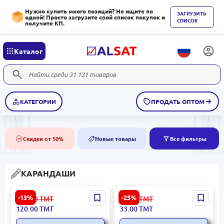
Нужно купить много позиций? Не ищите по
ЗАГРУЗИТЬ
одной! Просто загрузите свой список покупок и
СПИСОК
получите КП.
Каталог
КАТЕГОРИИ
ПРОДАТЬ ОПТОМ
Скидки от 50%
Новые товары
Все фильтры
50%
NEW
КАРАНДАШИ
ErichKrause BK-00081833 |
Deli C138-24 | Цветные
-13%
-25%
139.00
ТМТ
44.00
ТМТ
Карандаши цветные
карандаши 24 цвета для
120.00
ТМТ
33.00
ТМТ
трёхгранные 24 цвета
опта