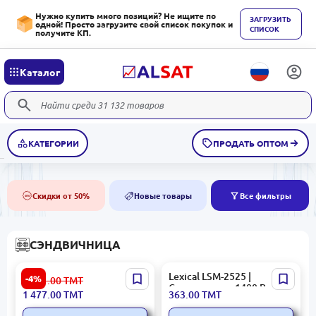
Нужно купить много позиций? Не ищите по
ЗАГРУЗИТЬ
одной! Просто загрузите свой список покупок и
СПИСОК
получите КП.
Каталог
КАТЕГОРИИ
ПРОДАТЬ ОПТОМ
Скидки от 50%
Новые товары
Все фильтры
50%
NEW
СЭНДВИЧНИЦА
Сэндвичница Delonghi
Lexical LSM-2525 |
-4%
1 541.00
ТМТ
SW12AC.S
Сэндвичница 1400 Вт
1 477.00
ТМТ
363.00
ТМТ