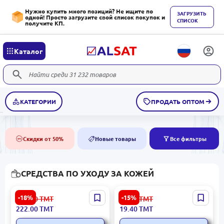
Нужно купить много позиций? Не ищите по
ЗАГРУЗИТЬ
одной! Просто загрузите свой список покупок и
СПИСОК
получите КП.
Каталог
КАТЕГОРИИ
ПРОДАТЬ ОПТОМ
Скидки от 50%
Новые товары
Все фильтры
50%
NEW
СРЕДСТВА ПО УХОДУ ЗА КОЖЕЙ
CARICH CGA135 |
Belle Jardin | Детский
-18%
-15%
274.00
ТМТ
23.00
ТМТ
Очищающие салфетки
крем универсальный с
222.00
ТМТ
19.40
ТМТ
для кожи Нетканые
ромашкой