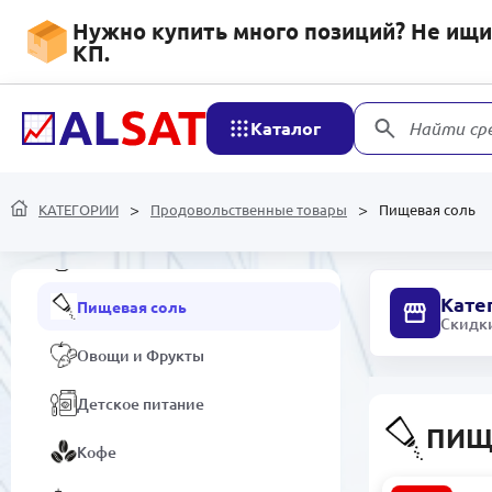
Программное обеспечение
Нужно купить много позиций? Не ищит
КП.
Продовольственные
товары
Каталог
Найти ср
Маринованные продукты
Чипсы и сухарики, орехи и
КАТЕГОРИИ
Продовольственные товары
Пищевая соль
семечки
Чай
Кате
Пищевая соль
Скидки
Овощи и Фрукты
Детское питание
ПИЩ
Кофе