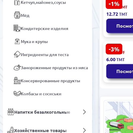
Кетчуп,майонез,соусы
-1%
Agam
12.90
ТМТ
4833009440
12.72
ТМТ
Мёд
Йодирован
крупного 
Посмо
4000г, опт
Кондитерские изделия
Мука и крупы
-3%
Agam
6.20
ТМТ
Ингридиенты для теста
4833009440
6.00
ТМТ
Йодирован
мелкий по
Замороженные продукты из мяса
Посмо
бутылка 18
Консервированные продукты
Колбасы и сосиськи
Напитки безалкогольные
Хозяйственные товары