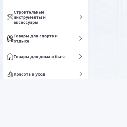
Строительные
инструменты и
аксессуары
Товары для спорта и
отдыха
Товары для дома и быта
Красота и уход
Заварочные чайники
Медицинская техника и
приборы
РАСПРОДАЖА
Лабораторное и
промышленное
оборудование
Электроника