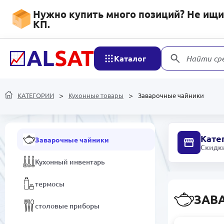
Моторные масла и
Нужно купить много позиций? Не ищит
смазочные материалы
КП.
Системы
кондиционирования и
Каталог
Найти ср
вентиляции
Кухонные товары
КАТЕГОРИИ
Кухонные товары
Заварочные чайники
Посуда
Кате
Заварочные чайники
Скидки
Кухонный инвентарь
термосы
ЗАВ
столовые приборы