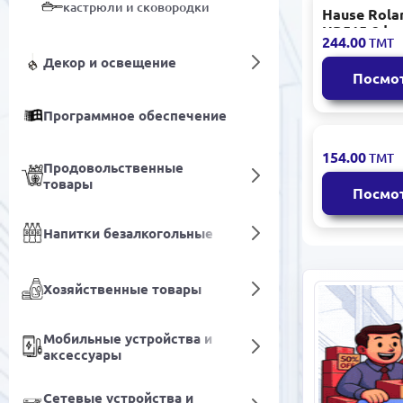
кастрюли и сковородки
Hause Rola
HR515-2 |
244.00
ТМТ
Заварочны
Декор и освещение
френч 1000
Посмо
стекло/нер
Программное обеспечение
MY MY-218 
154.00
ТМТ
Продовольственные
Заварочны
товары
пресс, гар
Посмо
производи
прочная
Напитки безалкогольные
конструкц
Хозяйственные товары
Мобильные устройства и
аксессуары
Сетевые устройства и