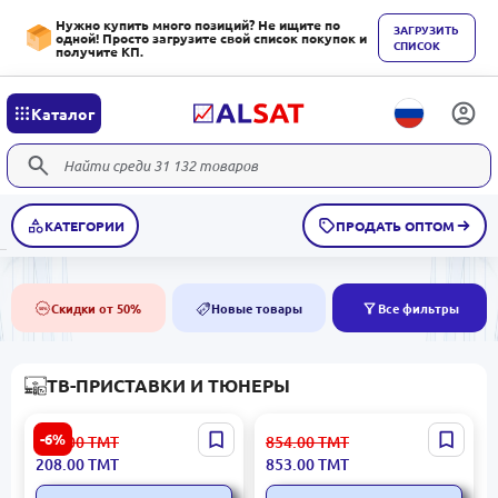
Нужно купить много позиций? Не ищите по
ЗАГРУЗИТЬ
одной! Просто загрузите свой список покупок и
СПИСОК
получите КП.
Каталог
КАТЕГОРИИ
ПРОДАТЬ ОПТОМ
Скидки от 50%
Новые товары
Все фильтры
50%
NEW
ТВ-ПРИСТАВКИ И ТЮНЕРЫ
BELET BET6M |
Belet TBBX4PL | IP-тюнер
-6%
222.00
ТМТ
854.00
ТМТ
Предоплаченная карта 6
Android 4ГБ ОЗУ
208.00
ТМТ
853.00
ТМТ
месяцев