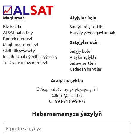
Maglumat
Alyjylar üçin
Biz hakda
Sargyt ediş tertibi
ALSAT habarlary
Harydy yzyna gaýtarmak
Kömek merkezi
Satyjylar üçin
Maglumat merkezi
Gizlinlik syýasaty
Satyjy boluň
Intellektual eýeçilik syýasaty
Artykmaçlyklar
TexCycle okuw merkezi
Satuw şertleri
Gadagan harytlar
Aragatnaşyklar
Aşgabat, Garaşsyzlyk şaýoly, 71
info@alsat.biz
+993-71 89-90-77
Habarnamamyza ýazylyň