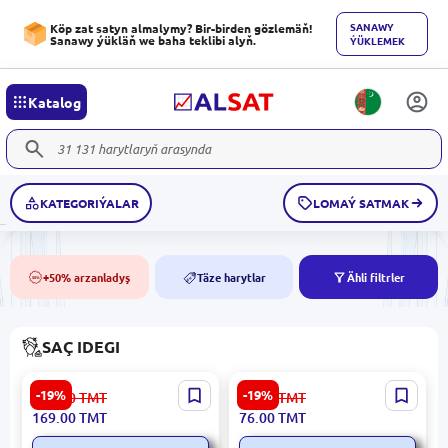
SANAWY
Köp zat satyn almalymy? Bir-birden gözlemäň!
Sanawy ýükläň we baha teklibi alyň.
ÝÜKLEMEK
Katalog
KATEGORIÝALAR
LOMAÝ SATMAK
+50% arzanladyş
Täze harytlar
Ähli filtrler
50%
NEW
SAÇ IDEGI
CARICH KLA055 | Iki Miweli
Carich CAC007 | Saç üçin
-19%
-19%
209.00
TMT
94.00
TMT
Saç Maskasy 500g
düzýän gel 80 ml orta
169.00
TMT
76.00
TMT
tutmak