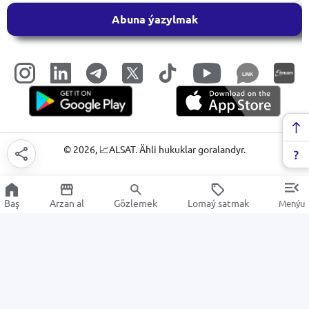
Abuna ýazylmak
LINK
©
2026
, 📈ALSAT. Ähli hukuklar goralandyr.
Baş
Arzan al
Gözlemek
Lomaý satmak
Menýu
Saç idegi
Arzan Satuw