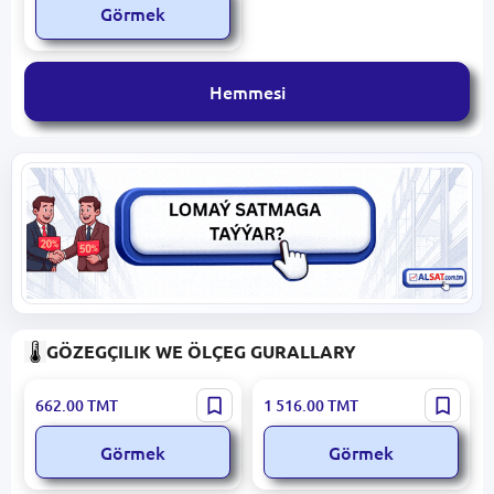
Görmek
Hemmesi
GÖZEGÇILIK WE ÖLÇEG GURALLARY
Pakkens 1001001110 |
Himlaborpribor ASP-1 |
662.00
TMT
1 516.00
TMT
Basyş Ölçegi 100 mm 0-40
Spirt Areometri 90-100%
bar Gliserinli
Görmek
Görmek