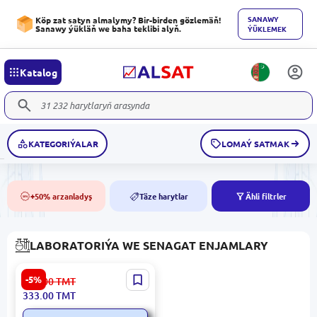
SANAWY
Köp zat satyn almalymy? Bir-birden gözlemäň!
Sanawy ýükläň we baha teklibi alyň.
ÝÜKLEMEK
Katalog
KATEGORIÝALAR
LOMAÝ SATMAK
+50% arzanladyş
Täze harytlar
Ähli filtrler
50%
NEW
LABORATORIÝA WE SENAGAT ENJAMLARY
OMEKIE ZMIC1600X | Sanly
-5%
354.00
TMT
USB Mikroskop 1600X
333.00
TMT