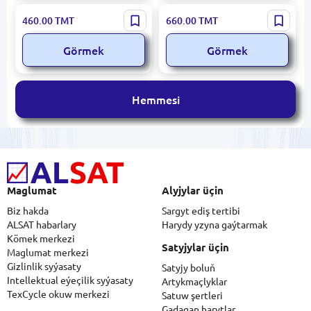
Pakkens 1004010401 |
Pakkens 1002001107 |
460.00
TMT
660.00
TMT
Bimetal termometr
Manowakuummetir
Ø100mm -30/+60°C
Ø100mm gliserin, -1/+9 bar
Görmek
Görmek
Hemmesi
Maglumat
Alyjylar üçin
Biz hakda
Sargyt ediş tertibi
ALSAT habarlary
Harydy yzyna gaýtarmak
Kömek merkezi
Satyjylar üçin
Maglumat merkezi
Gizlinlik syýasaty
Satyjy boluň
Intellektual eýeçilik syýasaty
Artykmaçlyklar
TexCycle okuw merkezi
Satuw şertleri
Gadagan harytlar