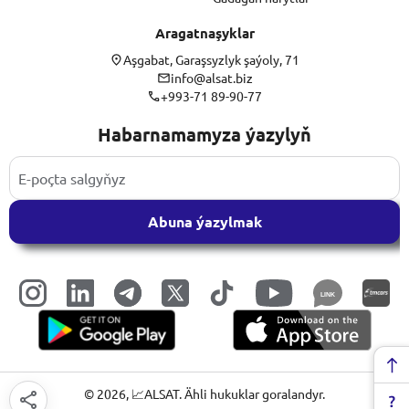
Aragatnaşyklar
Aşgabat, Garaşsyzlyk şaýoly, 71
info@alsat.biz
+993-71 89-90-77
Habarnamamyza ýazylyň
Abuna ýazylmak
LINK
©
2026
, 📈ALSAT. Ähli hukuklar goralandyr.