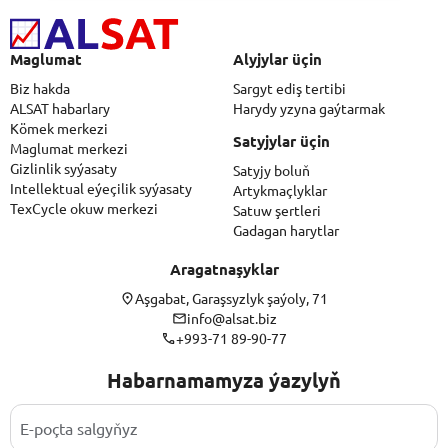
Maglumat
Alyjylar üçin
Biz hakda
Sargyt ediş tertibi
ALSAT habarlary
Harydy yzyna gaýtarmak
Kömek merkezi
Satyjylar üçin
Maglumat merkezi
Gizlinlik syýasaty
Satyjy boluň
Intellektual eýeçilik syýasaty
Artykmaçlyklar
TexCycle okuw merkezi
Satuw şertleri
Gadagan harytlar
Aragatnaşyklar
Aşgabat, Garaşsyzlyk şaýoly, 71
info@alsat.biz
+993-71 89-90-77
Habarnamamyza ýazylyň