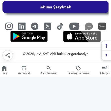
Abuna ýazylmak
LINK
©
2026
, 📈ALSAT. Ähli hukuklar goralandyr.
Baş
Arzan al
Gözlemek
Lomaý satmak
Menýu
Gaýçylary
Arzan Satuw