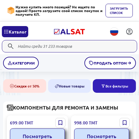
Нужно купить много позиций? Не ищите по
ЗАГРУЗИТЬ
одной! Просто загрузите свой список покупок и
СПИСОК
получите КП.
Каталог
КАТЕГОРИИ
ПРОДАТЬ ОПТОМ
Скидки от 50%
Новые товары
Все фильтры
50%
NEW
КОМПОНЕНТЫ ДЛЯ РЕМОНТА И ЗАМЕНЫ
PSU TMA DK00000255 |
CAS DK00000758 |
699.00
ТМТ
998.00
ТМТ
Запчасти для весов
Печатающая головка для
версия 9V
весов CAS термосистема
Посмотреть
Посмотреть