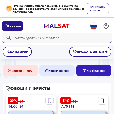
Нужно купить много позиций? Не ищите по
ЗАГРУЗИТЬ
одной! Просто загрузите свой список покупок и
СПИСОК
получите КП.
Каталог
КАТЕГОРИИ
ПРОДАТЬ ОПТОМ
Скидки от 50%
Новые товары
Все фильтры
50%
NEW
ОВОЩИ И ФРУКТЫ
Эксклюзивные бананы
Яблоки Granny Smith
-39%
-54%
24.00
ТМТ
17.00
ТМТ
оптом
премиум
14.60
ТМТ
7.70
ТМТ