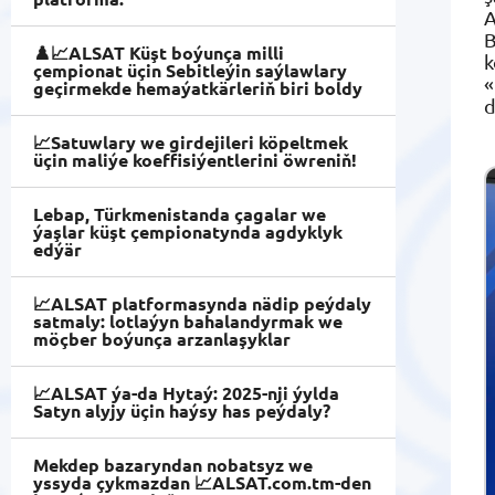
A
B
♟️📈ALSAT Küşt boýunça milli
k
çempionat üçin Sebitleýin saýlawlary
«
geçirmekde hemaýatkärleriň biri boldy
d
📈Satuwlary we girdejileri köpeltmek
üçin maliýe koeffisiýentlerini öwreniň!
Lebap, Türkmenistanda çagalar we
ýaşlar küşt çempionatynda agdyklyk
edýär
📈ALSAT platformasynda nädip peýdaly
satmaly: lotlaýyn bahalandyrmak we
möçber boýunça arzanlaşyklar
📈ALSAT ýa-da Hytaý: 2025-nji ýylda
Satyn alyjy üçin haýsy has peýdaly?
Mekdep bazaryndan nobatsyz we
yssyda çykmazdan 📈ALSAT.com.tm-den