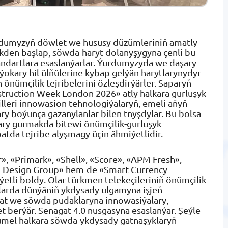
rdumyzyň döwlet we hususy düzümleriniň amatly
ikden başlap, söwda-haryt dolanyşygyna çenli bu
standartlara esaslanýarlar. Ýurdumyzyda we daşary
 ýokary hil ülňülerine kybap gelýän harytlarynydyr
önümçilik tejribelerini özleşdirýärler. Saparyň
truction Week London 2026» atly halkara gurluşyk
lleri innowasion tehnologiýalaryň, emeli aňyň
ary boýunça gazanylanlar bilen tnyşdylar. Bu bolsa
ary gurmakda bitewi önümçilik-gurluşyk
atda tejribe alyşmagy üçin ähmiýetlidir.
», «Primark», «Shell», «Score», «APM Fresh»,
on Design Group» hem-de «Smart Currency
tli boldy. Olar türkmen telekeçileriniň önümçilik
larda dünýäniň ykdysady ulgamyna işjeň
at we söwda pudaklaryna innowasiýalary,
berýär. Senagat 4.0 nusgasyna esaslanýar. Şeýle
ümel halkara söwda-ykdysady gatnaşyklaryň