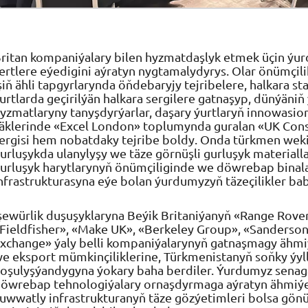
ritan kompaniýalary bilen hyzmatdaşlyk etmek üçin ýu
ertlere eýedigini aýratyn nygtamalydyrys. Olar önümçil
şiň ähli tapgyrlarynda öňdebaryjy tejribelere, halkara 
urtlarda geçirilýän halkara sergilere gatnaşyp, dünýäniň
yzmatlaryny tanyşdyrýarlar, daşary ýurtlaryň innowasion 
äklerinde «Excel London» toplumynda guralan «UK Cons
ergisi hem nobatdaky tejribe boldy. Onda türkmen weki
urluşykda ulanylyşy we täze görnüşli gurluşyk materiall
urluşyk harytlarynyň önümçiliginde we döwrebap binal
nfrastrukturasyna eýe bolan ýurdumyzyň täzeçilikler bab
şewürlik duşuşyklaryna Beýik Britaniýanyň «Range Rover
Fieldfisher», «Make UK», «Berkeley Group», «Sanders
xchange» ýaly belli kompaniýalarynyň gatnaşmagy ähmiýe
e eksport mümkinçiliklerine, Türkmenistanyň soňky ýyl
oşulyşýandygyna ýokary baha berdiler. Ýurdumyz senag
öwrebap tehnologiýalary ornaşdyrmaga aýratyn ähmiýet 
uwwatly infrastrukturanyň täze gözýetimleri bolsa gön