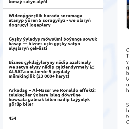
lomaý satyn alyň!
Wideoýgözçilik barada soramaga
utanyp ýören 5 soragyňyz - we olaryň
dogruçyl jogaplary
Gyşky ýyladyş möwsümi boýunça sowuk
hasap — biznes üçin gyşky satyn
alyşlaryň çek-listi
G
T
y
Biznes çykdajylaryny nädip azaltmaly
we satyn alyşy nädip çaltlandyrmaly 📈
g
ALSAT.com.tm-de 5 peýdaly
b
mümkinçilik (23 000+ haryt)
t
u
h
Arkadag – Al-Nassr we Ronaldo effekti:
telekeçiler ýokary isleg döwrüne
howsala galmak bilen nädip taýynlyk
görüp biler
S
h
t
454
G