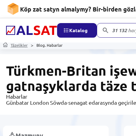
Köp zat satyn almalymy? Bir-birden göz
Katalog
31 132
har
Täzelikler
Blog. Habarlar
Türkmen-Britan işew
gatnaşyklarda täze 
Habarlar
Günbatar London Söwda-senagat edarasynda geçirile
Mazmuny