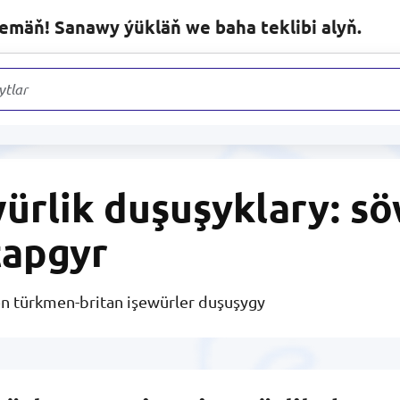
lemäň! Sanawy ýükläň we baha teklibi alyň.
ytlaryň arasynda
ürlik duşuşyklary: s
tapgyr
n türkmen-britan işewürler duşuşygy