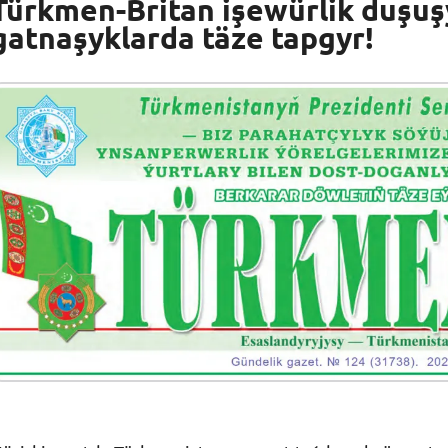
Türkmen-Britan işewürlik duşuş
gatnaşyklarda täze tapgyr!