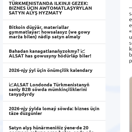
TÜRKMENISTANDA ILKINJI GEZEK:
—
BIZNES ÜÇIN AWTOMATLAŞYRYLAN
SATYN ALYŞ HYZMATY
s
e
e
Bitkoin düşýär, materiallar
«
gymmatlaýar: howsalasyz (we gowy
marža bilen) nädip satyn almaly
u
s
k
Bahadan kanagatlanaňyzokmy? 📈
b
ALSAT has gowusyny hödürläp biler!
p
2026-njy ýyl üçin önümçilik kalendary
📈ALSAT Londonda Türkmenistanyň
sanly B2B söwda mümkinçiliklerini
tanyşdyrdy
2026-njy ýylda lomaý söwda: biznes üçin
täze düzgünler
Satyn alyş hünärmeniňiz ýene-de 20