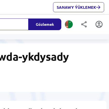
SANAWY ÝÜKLEMEK
Gözlemek
öwda-ykdysady