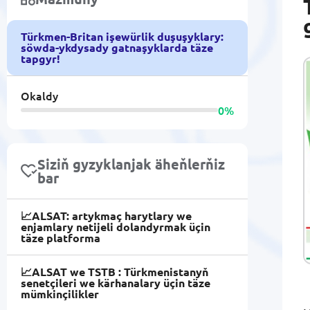
Türkmen-Britan işewürlik duşuşyklary:
söwda-ykdysady gatnaşyklarda täze
tapgyr!
Okaldy
0%
Siziň gyzyklanjak äheňlerňiz
bar
📈ALSAT: artykmaç harytlary we
enjamlary netijeli dolandyrmak üçin
täze platforma
📈ALSAT we TSTB : Türkmenistanyň
senetçileri we kärhanalary üçin täze
mümkinçilikler