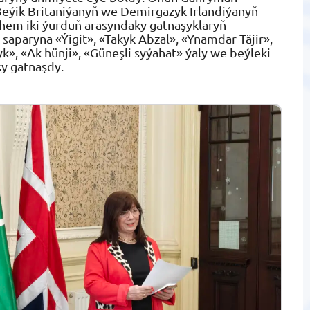
eýik Britaniýanyň we Demirgazyk Irlandiýanyň
hem iki ýurduň arasyndaky gatnaşyklaryň
 saparyna «Ýigit», «Takyk Abzal», «Ynamdar Täjir»,
k», «Ak hünji», «Güneşli syýahat» ýaly we beýleki
sy gatnaşdy.