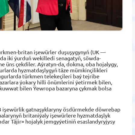
ürkmen-britan işewürler duşuşygynyň (UK —
a iki ýurduň wekilledi senagatyň, söwda-
 üns çekdiler. Aýratyn-da, dokma, oba hojalygy,
gurlarda hyzmatdaşlygyň täze mümkinçilikleri
gurlarda türkmen telekeçileri baý tejribe
azarlara ýokary hilli önümlerini ýetirmek bilen,
u kuwwat bilen Ýewropa bazaryna çykmak bolsa
2B işewürlik gatnaşyklaryny ösdürmekde döwrebap
nalarynyň britaniýaly işewürlere hyzmatdaşlyk
dar Täjir» hojalyk jemgyýetiniň esaslandyryjysy