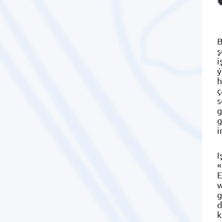
B
ş
i
ý
h
ç
s
g
g
i
I
«
E
w
g
d
k