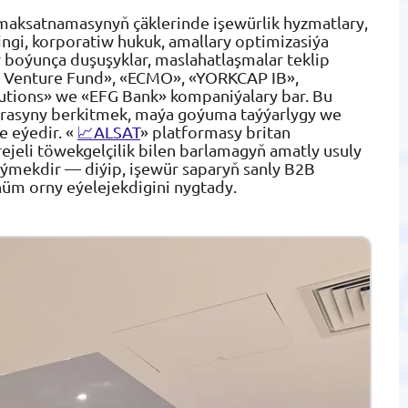
aksatnamasynyň çäklerinde işewürlik hyzmatlary,
ingi, korporatiw hukuk, amallary optimizasiýa
 boýunça duşuşyklar, maslahatlaşmalar teklip
FV Venture Fund», «ECMO», «YORKCAP IB»,
lutions» we «EFG Bank» kompaniýalary bar. Bu
kturasyny berkitmek, maýa goýuma taýýarlygy we
 eýedir. «
📈ALSAT
» platformasy britan
jeli töwekgelçilik bilen barlamagyň amatly usuly
ýmekdir — diýip, işewür saparyň sanly B2B
üm orny eýelejekdigini nygtady.