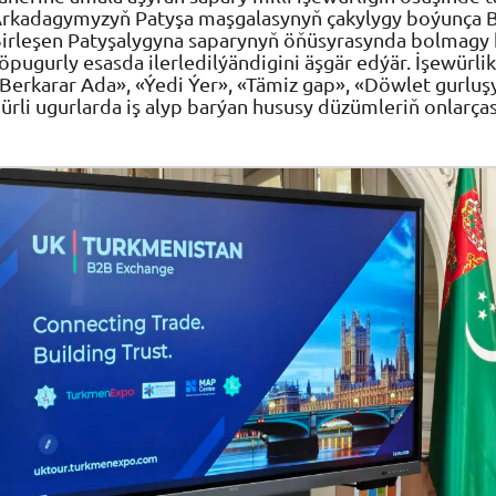
rkadagymyzyň Patyşa maşgalasynyň çakylygy boýunça B
irleşen Patyşalygyna saparynyň öňüsyrasynda bolmagy 
öpugurly esasda ilerledilýändigini äşgär edýär. İşewürlik
Berkarar Ada», «Ýedi Ýer», «Tämiz gap», «Döwlet gurluşy
ürli ugurlarda iş alyp barýan hususy düzümleriň onlarça