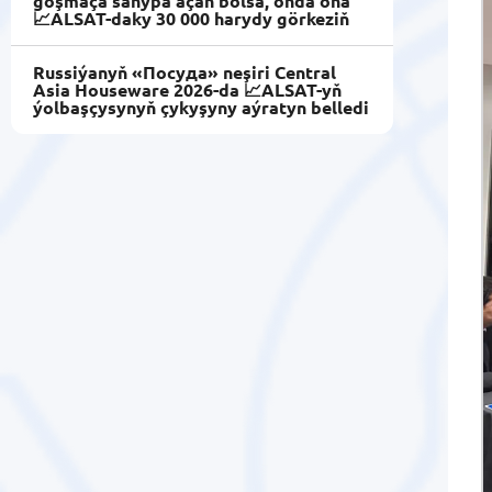
goşmaça sahypa açan bolsa, onda oňa
📈ALSAT-daky 30 000 harydy görkeziň
Russiýanyň «Посуда» neşiri Central
Asia Houseware 2026-da 📈ALSAT-yň
ýolbaşçysynyň çykyşyny aýratyn belledi