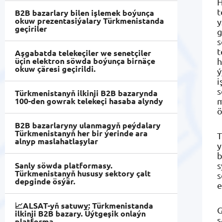
H
t
B2B bazarlary bilen işlemek boýunça
okuw prezentasiýalary Türkmenistanda
y
geçiriler
g
s
t
Aşgabatda telekeçiler we senetçiler
üçin elektron söwda boýunça birnäçe
h
okuw çäresi geçirildi.
ý
i
s
Türkmenistanyň ilkinji B2B bazarynda
100-den gowrak telekeçi hasaba alyndy
m
ö
B2B bazarlaryny ulanmagyň peýdalary
Türkmenistanyň her bir ýerinde ara
T
alnyp maslahatlaşylar
y
b
Sanly söwda platformasy.
s
Türkmenistanyň hususy sektory çalt
s
depginde ösýär.
e
📈ALSAT-yň satuwy: Türkmenistanda
G
ilkinji B2B bazary. Üýtgeşik onlaýn
ş
platforma.