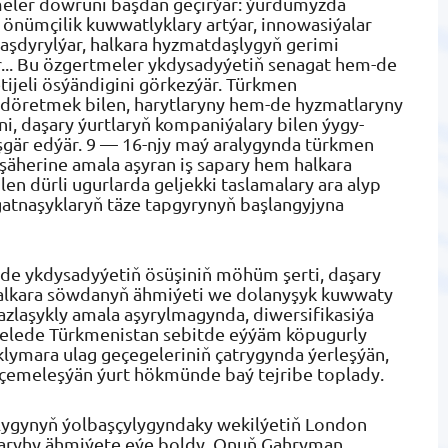
meler döwrüni başdan geçirýär: ýurdumyzda
, önümçilik kuwwatlyklary artýar, innowasiýalar
laşdyrylýar, halkara hyzmatdaşlygyň gerimi
r... Bu özgertmeler ykdysadyýetiň senagat hem-de
ijeli ösýändigini görkezýär. Türkmen
ny döretmek bilen, harytlaryny hem-de hyzmatlaryny
i, daşary ýurtlaryň kompaniýalary bilen ýygy-
şgär edýär. 9 — 16-njy maý aralygynda türkmen
şäherine amala aşyran iş sapary hem halkara
en dürli ugurlarda geljekki taslamalary ara alyp
tnaşyklaryň täze tapgyrynyň başlangyjyna
nde ykdysadyýetiň ösüşiniň möhüm şerti, daşary
 Halkara söwdanyň ähmiýeti we dolanyşyk kuwwaty
sazlaşykly amala aşyrylmagynda, diwersifikasiýa
selede Türkmenistan sebitde eýýäm köpugurly
klymara ulag geçegeleriniň çatrygynda ýerleşýän,
 çemeleşýän ýurt hökmünde baý tejribe toplady.
ygynyň ýolbaşçylygyndaky wekilýetiň London
e taryhy ähmiýete eýe boldy. Onuň Gahryman