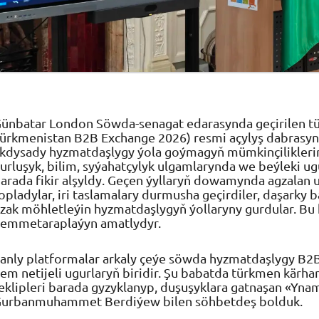
ünbatar London Söwda-senagat edarasynda geçirilen t
ürkmenistan B2B Exchange 2026) resmi açylyş dabrasynd
kdysady hyzmatdaşlygy ýola goýmagyň mümkinçiliklerine
urluşyk, bilim, syýahatçylyk ulgamlarynda we beýleki u
arada fikir alşyldy. Geçen ýyllaryň dowamynda agzalan u
opladylar, iri taslamalary durmusha geçirdiler, daşarky b
zak möhletleýin hyzmatdaşlygyň ýollaryny gurdular. B
emmetaraplaýyn amatlydyr.
anly platformalar arkaly çeýe söwda hyzmatdaşlygy B
em netijeli ugurlaryň biridir. Şu babatda türkmen kärha
eklipleri barada gyzyklanyp, duşuşyklara gatnaşan «Ynam
urbanmuhammet Berdiýew bilen söhbetdeş bolduk.