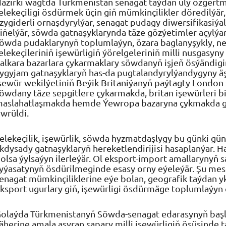
äzirki wagtda Türkmenistan senagat taýdan uly özgert
elekeçiligi ösdürmek üçin giň mümkinçilikler döredilýär
zygiderli ornaşdyrylýar, senagat pudagy diwersifikasiýa
iňelýär, söwda gatnaşyklarynda täze gözýetimler açylýa
öwda pudaklarynyň toplumlaýyn, özara baglanyşykly, net
elekeçileriniň işewürligiň ýörelgeleriniň milli nusgasy
alkara bazarlara çykarmaklary söwdanyň işjeň ösýändigin
ygyjam gatnaşyklaryň has-da pugtalandyrylýandygyny ä
şewür wekilýetiniň Beýik Britaniýanyň paýtagty London 
öwdany täze sepgitlere çykarmakda, britan işewürleri bil
aslahatlaşmakda hemde Ýewropa bazaryna çykmakda ga
wrüldi.
elekeçilik, işewürlik, söwda hyzmatdaşlygy bu günki gü
kdysady gatnaşyklaryň hereketlendirijisi hasaplanýar.
olsa ýylsaýyn ilerleýär. Ol eksport-import amallarynyň 
yýasatynyň ösdürilmeginde esasy orny eýeleýär. Şu me
enagat mümkinçiliklerine eýe bolan, geografik taýdan y
ksport ugurlary giň, işewürligi ösdürmäge toplumlaýyn
olaýda Türkmenistanyň Söwda-senagat edarasynyň başl
äherine amala aşyran sapary milli işewürligiň ösüşind