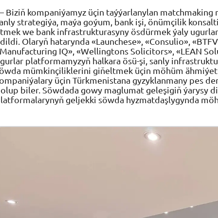
 Biziň kompaniýamyz üçin taýýarlanylan matchmaking m
anly strategiýa, maýa goýum, bank işi, önümçilik konsalt
tmek we bank infrastrukturasyny ösdürmek ýaly ugurlar
dildi. Olaryň hatarynda «Launchese», «Consulio», «BT
Manufacturing IQ», «Wellingtons Solicitors», «LEAN So
gurlar platformamyzyň halkara ösü-şi, sanly infrastru
öwda mümkinçiliklerini giňeltmek üçin möhüm ähmiýete
ompaniýalary üçin Türkmenistana gyzyklanmany pes dere
olup biler. Söwdada gowy maglumat geleşigiň ýarysy di
latformalarynyň geljekki söwda hyzmatdaşlygynda möh