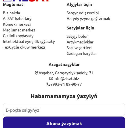
Maglumat
Alyjylar üçin
Biz hakda
Sargyt ediş tertibi
ALSAT habarlary
Harydy yzyna gaýtarmak
Kömek merkezi
Satyjylar üçin
Maglumat merkezi
Gizlinlik syýasaty
Satyjy boluň
Intellektual eýeçilik syýasaty
Artykmaçlyklar
TexCycle okuw merkezi
Satuw şertleri
Gadagan harytlar
Aragatnaşyklar
Aşgabat, Garaşsyzlyk şaýoly, 71
info@alsat.biz
+993-71 89-90-77
Habarnamamyza ýazylyň
Abuna ýazylmak