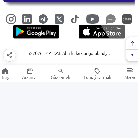
LINK
©
2026
, 📈ALSAT. Ähli hukuklar goralandyr.
Baş
Arzan al
Gözlemek
Lomaý satmak
Menýu
Ştrihkod skanerleri
Arzan Satuw
Elektronika