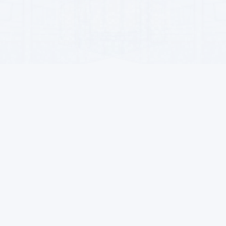
Satyjylar üçin
Aragatnaşyklar
Satyjy boluň
Aşgabat, Garaşs
rmak
Artykmaçlyklar
info@alsat.biz
Satuw şertleri
+993-71 89-90
Gadagan harytlar