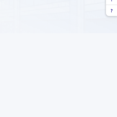
yzlyk şaýoly, 71
Habarnamamyza ýazylyň
-77