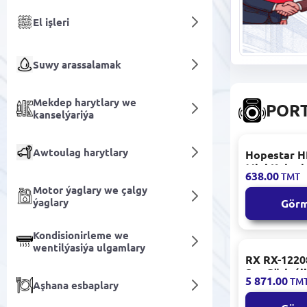
El işleri
Suwy arassalamak
Mekdep harytlary we
PORT
kanselýariýa
Awtoulag harytlary
Hopestar H
Mini Kolon
638.00
TMT
Kompakt G
Motor ýaglary we çalgy
ýaglary
Gör
Kondisionirleme we
wentilýasiýa ulgamlary
RX RX-12208
Ses Gürleýji
5 871.00
TM
Aşhana esbaplary
12 Dýuým