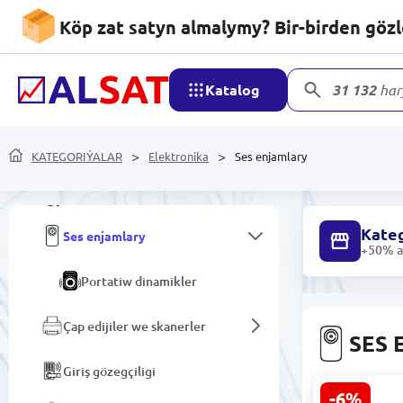
3D printerler we
Köp zat satyn almalymy? Bir-birden göz
aksessuarlar
Kompýuteriň şaýlary
Katalog
31 132
har
Monobloklar
KATEGORIÝALAR
Monitorlar
Elektronika
Ses enjamlary
Tor önümleri
Kateg
Ses enjamlary
+50% ar
Portatiw dinamikler
Çap edijiler we skanerler
SES
Giriş gözegçiligi
-6%
JBL SPINNE