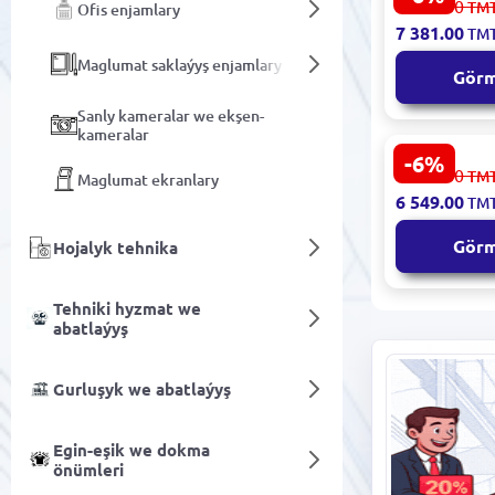
7 853.00
TM
Ofis enjamlary
Simsiz Ses 
7 381.00
TM
Bluetooth 5
Maglumat saklaýyş enjamlary
Gör
Sanly kameralar we ekşen-
kameralar
-6%
Grandstre
6 968.00
TM
Maglumat ekranlary
GAC2500 |
6 549.00
TM
Konferensi
Telefony 6 
Gör
Hojalyk tehnika
Android Wi
Tehniki hyzmat we
abatlaýyş
Gurluşyk we abatlaýyş
Egin-eşik we dokma
önümleri