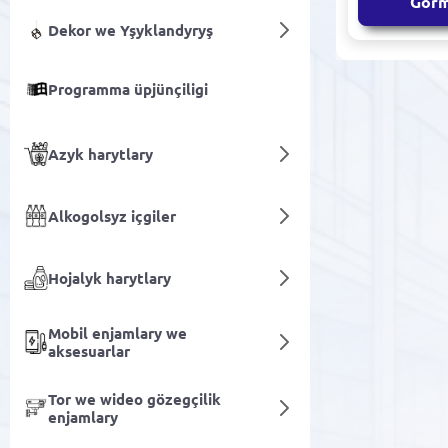
Gör
Dekor we Yşyklandyryş
Programma üpjünçiligi
Azyk harytlary
Alkogolsyz içgiler
Hojalyk harytlary
Mobil enjamlary we
aksesuarlar
Tor we wideo gözegçilik
enjamlary