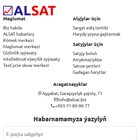
Maglumat
Alyjylar üçin
Biz hakda
Sargyt ediş tertibi
ALSAT habarlary
Harydy yzyna gaýtarmak
Kömek merkezi
Satyjylar üçin
Maglumat merkezi
Gizlinlik syýasaty
Satyjy boluň
Intellektual eýeçilik syýasaty
Artykmaçlyklar
TexCycle okuw merkezi
Satuw şertleri
Gadagan harytlar
Aragatnaşyklar
Aşgabat, Garaşsyzlyk şaýoly, 71
info@alsat.biz
+993-71 89-90-77
Habarnamamyza ýazylyň