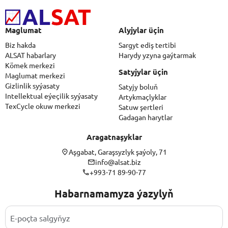
Maglumat
Alyjylar üçin
Biz hakda
Sargyt ediş tertibi
ALSAT habarlary
Harydy yzyna gaýtarmak
Kömek merkezi
Satyjylar üçin
Maglumat merkezi
Gizlinlik syýasaty
Satyjy boluň
Intellektual eýeçilik syýasaty
Artykmaçlyklar
TexCycle okuw merkezi
Satuw şertleri
Gadagan harytlar
Aragatnaşyklar
Aşgabat, Garaşsyzlyk şaýoly, 71
info@alsat.biz
+993-71 89-90-77
Habarnamamyza ýazylyň