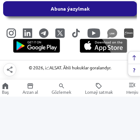
Abuna ýazylmak
LINK
©
2026
, 📈ALSAT. Ähli hukuklar goralandyr.
Baş
Arzan al
Gözlemek
Lomaý satmak
Menýu
Bal
Arzan Satuw