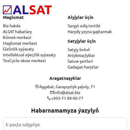
Maglumat
Alyjylar üçin
Biz hakda
Sargyt ediş tertibi
ALSAT habarlary
Harydy yzyna gaýtarmak
Kömek merkezi
Satyjylar üçin
Maglumat merkezi
Gizlinlik syýasaty
Satyjy boluň
Intellektual eýeçilik syýasaty
Artykmaçlyklar
TexCycle okuw merkezi
Satuw şertleri
Gadagan harytlar
Aragatnaşyklar
Aşgabat, Garaşsyzlyk şaýoly, 71
info@alsat.biz
+993-71 89-90-77
Habarnamamyza ýazylyň