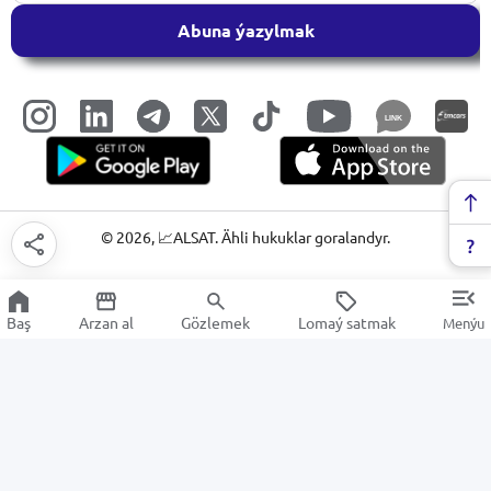
Abuna ýazylmak
LINK
©
2026
, 📈ALSAT. Ähli hukuklar goralandyr.
Baş
Arzan al
Gözlemek
Lomaý satmak
Menýu
Klawiaturalar
Arzan Satuw