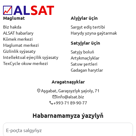
Maglumat
Alyjylar üçin
Biz hakda
Sargyt ediş tertibi
ALSAT habarlary
Harydy yzyna gaýtarmak
Kömek merkezi
Satyjylar üçin
Maglumat merkezi
Gizlinlik syýasaty
Satyjy boluň
Intellektual eýeçilik syýasaty
Artykmaçlyklar
TexCycle okuw merkezi
Satuw şertleri
Gadagan harytlar
Aragatnaşyklar
Aşgabat, Garaşsyzlyk şaýoly, 71
info@alsat.biz
+993-71 89-90-77
Habarnamamyza ýazylyň