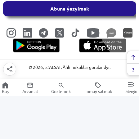
Abuna ýazylmak
LINK
©
2026
, 📈ALSAT. Ähli hukuklar goralandyr.
Baş
Arzan al
Gözlemek
Lomaý satmak
Menýu
Aşhana inwentary
Arzan Satuw