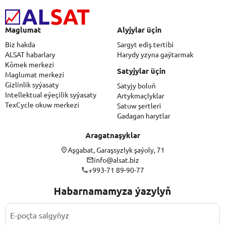
Maglumat
Alyjylar üçin
Biz hakda
Sargyt ediş tertibi
ALSAT habarlary
Harydy yzyna gaýtarmak
Kömek merkezi
Satyjylar üçin
Maglumat merkezi
Gizlinlik syýasaty
Satyjy boluň
Intellektual eýeçilik syýasaty
Artykmaçlyklar
TexCycle okuw merkezi
Satuw şertleri
Gadagan harytlar
Aragatnaşyklar
Aşgabat, Garaşsyzlyk şaýoly, 71
info@alsat.biz
+993-71 89-90-77
Habarnamamyza ýazylyň