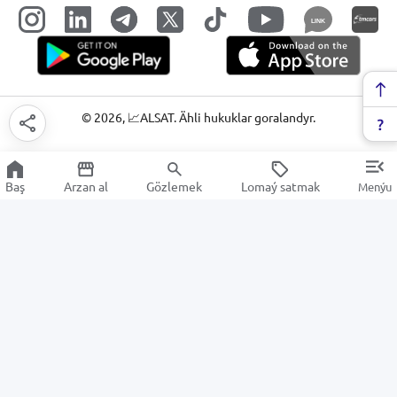
LINK
©
2026
, 📈ALSAT. Ähli hukuklar goralandyr.
Baş
Arzan al
Gözlemek
Lomaý satmak
Menýu
Biznesi dolandyrmak we
awtomatlaşdyrmak üçin enjamlar
Arzan Satuw
Elektronika