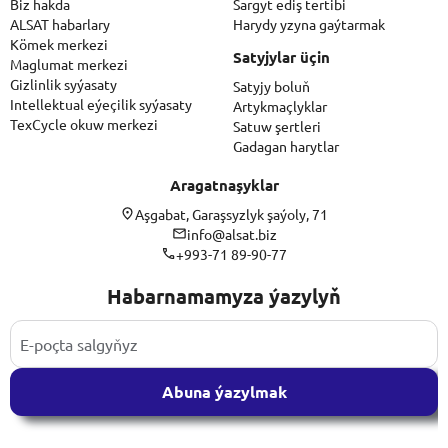
Biz hakda
Sargyt ediş tertibi
ALSAT habarlary
Harydy yzyna gaýtarmak
Kömek merkezi
Satyjylar üçin
Maglumat merkezi
Gizlinlik syýasaty
Satyjy boluň
Intellektual eýeçilik syýasaty
Artykmaçlyklar
TexCycle okuw merkezi
Satuw şertleri
Gadagan harytlar
Aragatnaşyklar
Aşgabat, Garaşsyzlyk şaýoly, 71
info@alsat.biz
+993-71 89-90-77
Habarnamamyza ýazylyň
Abuna ýazylmak