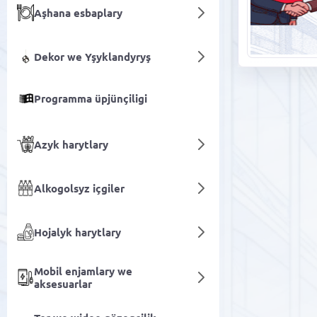
Aşhana esbaplary
Dekor we Yşyklandyryş
Programma üpjünçiligi
Azyk harytlary
Alkogolsyz içgiler
Hojalyk harytlary
Mobil enjamlary we
aksesuarlar