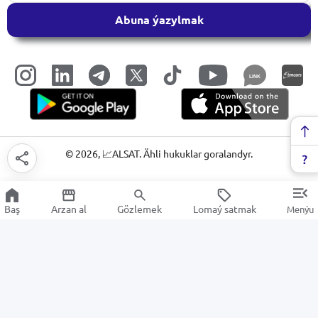
Abuna ýazylmak
LINK
©
2026
, 📈ALSAT. Ähli hukuklar goralandyr.
Baş
Arzan al
Gözlemek
Lomaý satmak
Menýu
Şurupowert
Arzan Satuw