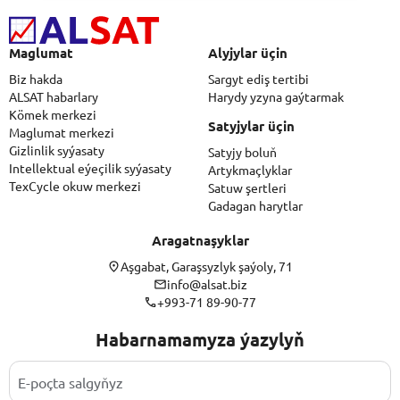
Maglumat
Alyjylar üçin
Biz hakda
Sargyt ediş tertibi
ALSAT habarlary
Harydy yzyna gaýtarmak
Kömek merkezi
Satyjylar üçin
Maglumat merkezi
Gizlinlik syýasaty
Satyjy boluň
Intellektual eýeçilik syýasaty
Artykmaçlyklar
TexCycle okuw merkezi
Satuw şertleri
Gadagan harytlar
Aragatnaşyklar
Aşgabat, Garaşsyzlyk şaýoly, 71
info@alsat.biz
+993-71 89-90-77
Habarnamamyza ýazylyň