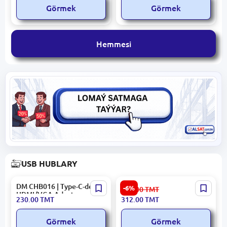
Görmek
Görmek
Hemmesi
USB HUBLARY
DM CHB016 | Type-C-den
UGREEN DSUG60560 | Dok
-6%
332.00
TMT
HDMI/VGA Adapter
stansiýasy Type-C 3x
230.00
TMT
312.00
TMT
USB3.0 Gigabit LAN SD
Karta
Görmek
Görmek