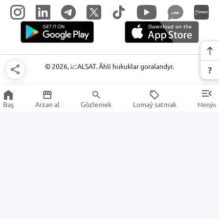
LINK
©
2026
, 📈ALSAT. Ähli hukuklar goralandyr.
Baş
Arzan al
Gözlemek
Lomaý satmak
Menýu
Maglumat toplaýjylar
Arzan Satuw
Elektronika
Noutbuklar we Ultrabuklar