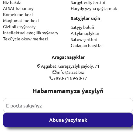
Biz hakda
Sargyt ediş tertibi
ALSAT habarlary
Harydy yzyna gaýtarmak
Kömek merkezi
Satyjylar üçin
Maglumat merkezi
Gizlinlik syýasaty
Satyjy boluň
Intellektual eýeçilik syýasaty
Artykmaçlyklar
TexCycle okuw merkezi
Satuw şertleri
Gadagan harytlar
Aragatnaşyklar
Aşgabat, Garaşsyzlyk şaýoly, 71
info@alsat.biz
+993-71 89-90-77
Habarnamamyza ýazylyň
Abuna ýazylmak