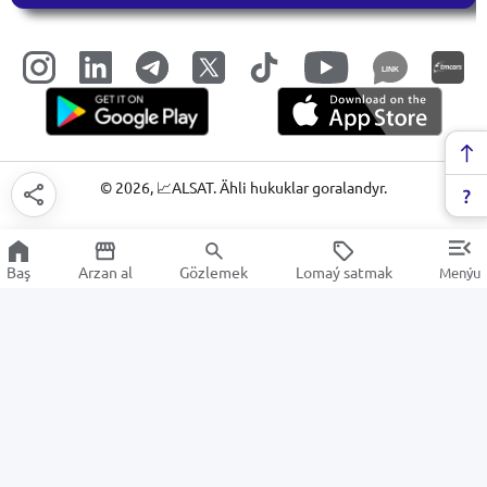
LINK
©
2026
, 📈ALSAT. Ähli hukuklar goralandyr.
Baş
Arzan al
Gözlemek
Lomaý satmak
Menýu
Aromatizatorlar
Arzan Satuw
Elektronika