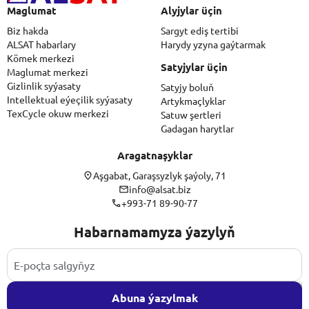
Maglumat
Alyjylar üçin
Biz hakda
Sargyt ediş tertibi
ALSAT habarlary
Harydy yzyna gaýtarmak
Kömek merkezi
Satyjylar üçin
Maglumat merkezi
Gizlinlik syýasaty
Satyjy boluň
Intellektual eýeçilik syýasaty
Artykmaçlyklar
TexCycle okuw merkezi
Satuw şertleri
Gadagan harytlar
Aragatnaşyklar
Aşgabat, Garaşsyzlyk şaýoly, 71
info@alsat.biz
+993-71 89-90-77
Habarnamamyza ýazylyň
Abuna ýazylmak