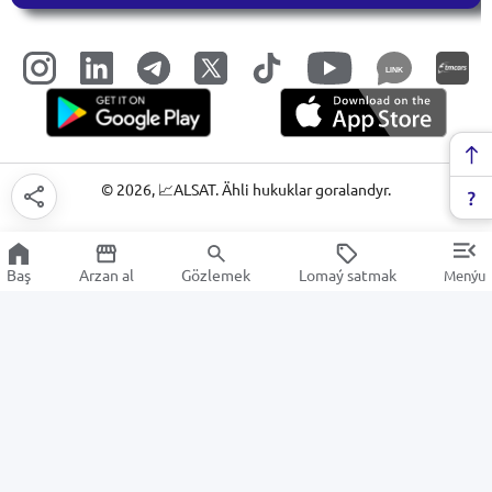
LINK
©
2026
, 📈ALSAT. Ähli hukuklar goralandyr.
Baş
Arzan al
Gözlemek
Lomaý satmak
Menýu
Senagat we söwda terezileri
Arzan Satuw
Elektronika