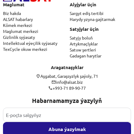
Maglumat
Alyjylar üçin
Biz hakda
Sargyt ediş tertibi
ALSAT habarlary
Harydy yzyna gaýtarmak
Kömek merkezi
Satyjylar üçin
Maglumat merkezi
Gizlinlik syýasaty
Satyjy boluň
Intellektual eýeçilik syýasaty
Artykmaçlyklar
TexCycle okuw merkezi
Satuw şertleri
Gadagan harytlar
Aragatnaşyklar
Aşgabat, Garaşsyzlyk şaýoly, 71
info@alsat.biz
+993-71 89-90-77
Habarnamamyza ýazylyň
Abuna ýazylmak