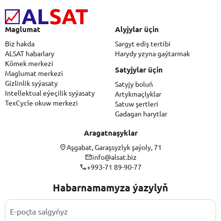
Maglumat
Alyjylar üçin
Biz hakda
Sargyt ediş tertibi
ALSAT habarlary
Harydy yzyna gaýtarmak
Kömek merkezi
Satyjylar üçin
Maglumat merkezi
Gizlinlik syýasaty
Satyjy boluň
Intellektual eýeçilik syýasaty
Artykmaçlyklar
TexCycle okuw merkezi
Satuw şertleri
Gadagan harytlar
Aragatnaşyklar
Aşgabat, Garaşsyzlyk şaýoly, 71
info@alsat.biz
+993-71 89-90-77
Habarnamamyza ýazylyň