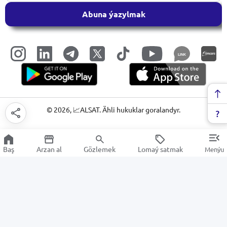
Abuna ýazylmak
LINK
©
2026
, 📈ALSAT. Ähli hukuklar goralandyr.
Baş
Arzan al
Gözlemek
Lomaý satmak
Menýu
Arzan Satuw
Arzan Satuw