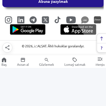
Abuna ýazylmak
LINK
©
2026
, 📈ALSAT. Ähli hukuklar goralandyr.
Baş
Arzan al
Gözlemek
Lomaý satmak
Menýu
Ýöriteleşdirilen awtoulag enjamlary
Arzan Satuw
Elektronika