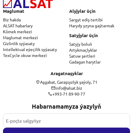
Maglumat
Alyjylar üçin
Biz hakda
Sargyt ediş tertibi
ALSAT habarlary
Harydy yzyna gaýtarmak
Kömek merkezi
Satyjylar üçin
Maglumat merkezi
Gizlinlik syýasaty
Satyjy boluň
Intellektual eýeçilik syýasaty
Artykmaçlyklar
TexCycle okuw merkezi
Satuw şertleri
Gadagan harytlar
Aragatnaşyklar
Aşgabat, Garaşsyzlyk şaýoly, 71
info@alsat.biz
+993-71 89-90-77
Habarnamamyza ýazylyň