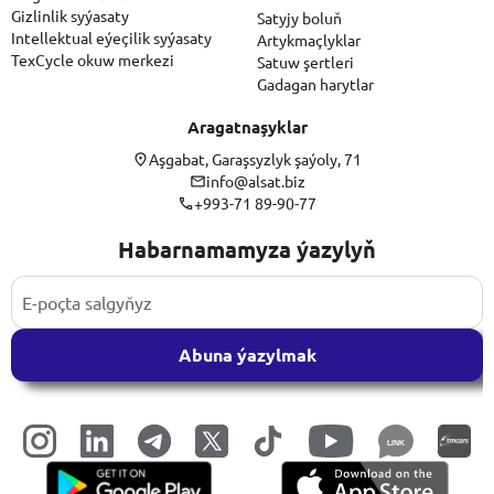
Gizlinlik syýasaty
Satyjy boluň
Intellektual eýeçilik syýasaty
Artykmaçlyklar
TexCycle okuw merkezi
Satuw şertleri
Gadagan harytlar
Aragatnaşyklar
Aşgabat, Garaşsyzlyk şaýoly, 71
info@alsat.biz
+993-71 89-90-77
Habarnamamyza ýazylyň
Abuna ýazylmak
LINK