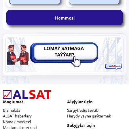
Hemmesi
Maglumat
Alyjylar üçin
Biz hakda
Sargyt ediş tertibi
ALSAT habarlary
Harydy yzyna gaýtarmak
Kömek merkezi
Satyjylar üçin
Maglumat merkezi