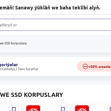
lemäň! Sanawy ýükläň we baha teklibi alyň.
ytlaryň arasynda
we SSD korpuslary
oriýalar
+50% arzanla
50%
zanladyş / Täze harytlar
WE SSD KORPUSLARY
-6%
-6%
DCLK01A
UGREEN
ORICO