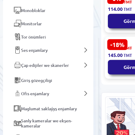
122.00
TMT
| HDD Korpu
114.00
TMT
Monobloklar
SATA-dan U
Gör
Monitorlar
Tor önümleri
-18%
UGREEN US2
177.00
TMT
Ses enjamlary
HDD korpus
145.00
TMT
SATA USB3.
Çap edijiler we skanerler
Gör
Giriş gözegçiligi
Ofis enjamlary
Maglumat saklaýyş enjamlary
Sanly kameralar we ekşen-
kameralar