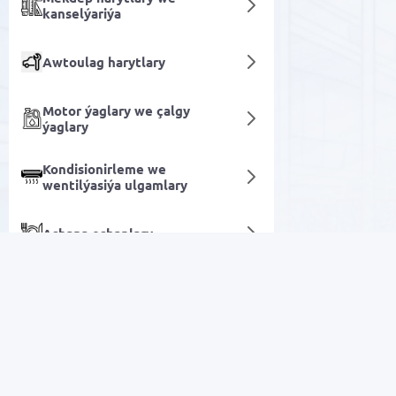
kanselýariýa
Awtoulag harytlary
Motor ýaglary we çalgy
ýaglary
Kondisionirleme we
wentilýasiýa ulgamlary
Aşhana esbaplary
HDD we SSD korpuslary
Dekor we Yşyklandyryş
Arzan Satuw
Programma üpjünçiligi
Elektronika