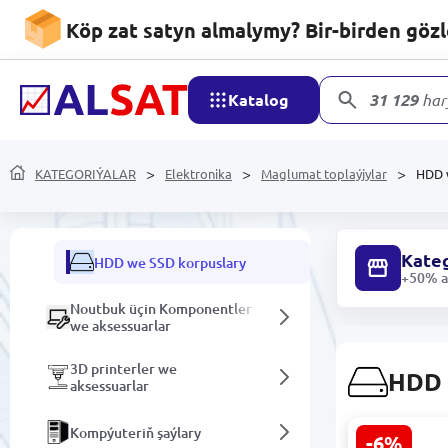
Güýçlendirijiler we dinamikler
Köp zat satyn almalymy? Bir-birden göz
Maglumat toplaýjylar
Katalog
31 129
har
Daşarky HDD-ler
Daşarky SSD-ler
KATEGORIÝALAR
Elektronika
Maglumat toplaýjylar
HDD 
USB hublary
Kateg
HDD we SSD korpuslary
+50% ar
Noutbuk üçin Komponentler
we aksessuarlar
3D printerler we
HDD 
aksessuarlar
Kompýuteriň şaýlary
-6%
Lenovo HD