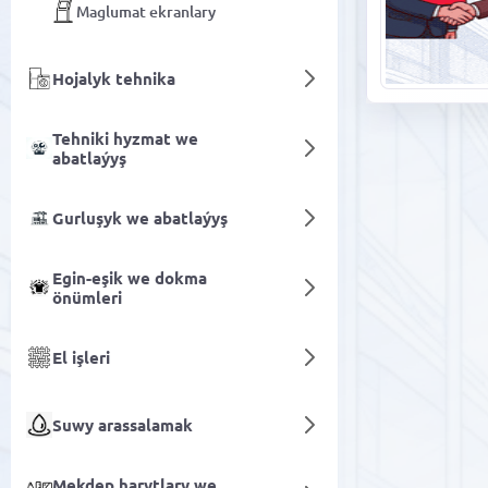
Maglumat ekranlary
Hojalyk tehnika
Tehniki hyzmat we
abatlaýyş
Gurluşyk we abatlaýyş
Egin-eşik we dokma
önümleri
El işleri
Suwy arassalamak
Mekdep harytlary we