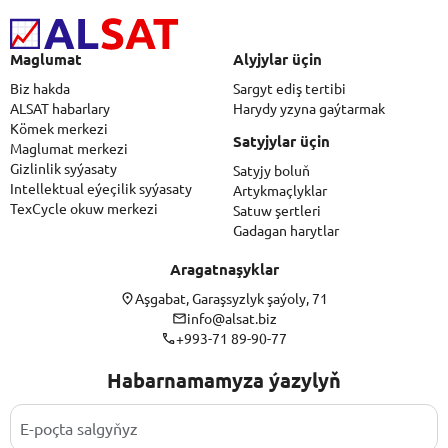
Maglumat
Alyjylar üçin
Biz hakda
Sargyt ediş tertibi
ALSAT habarlary
Harydy yzyna gaýtarmak
Kömek merkezi
Satyjylar üçin
Maglumat merkezi
Gizlinlik syýasaty
Satyjy boluň
Intellektual eýeçilik syýasaty
Artykmaçlyklar
TexCycle okuw merkezi
Satuw şertleri
Gadagan harytlar
Aragatnaşyklar
Aşgabat, Garaşsyzlyk şaýoly, 71
info@alsat.biz
+993-71 89-90-77
Habarnamamyza ýazylyň