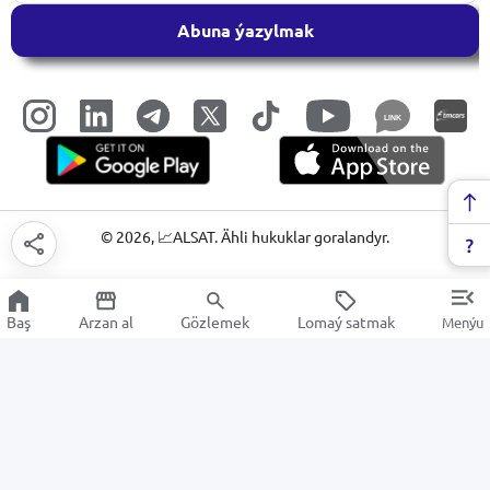
Abuna ýazylmak
LINK
©
2026
, 📈ALSAT. Ähli hukuklar goralandyr.
Baş
Arzan al
Gözlemek
Lomaý satmak
Menýu
PPR fitingler
Arzan Satuw