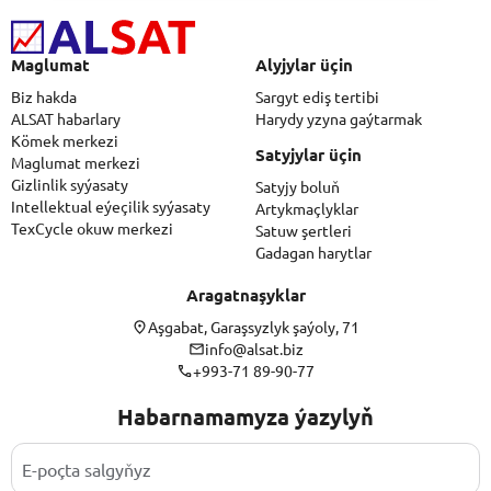
Maglumat
Alyjylar üçin
Biz hakda
Sargyt ediş tertibi
ALSAT habarlary
Harydy yzyna gaýtarmak
Kömek merkezi
Satyjylar üçin
Maglumat merkezi
Gizlinlik syýasaty
Satyjy boluň
Intellektual eýeçilik syýasaty
Artykmaçlyklar
TexCycle okuw merkezi
Satuw şertleri
Gadagan harytlar
Aragatnaşyklar
Aşgabat, Garaşsyzlyk şaýoly, 71
info@alsat.biz
+993-71 89-90-77
Habarnamamyza ýazylyň