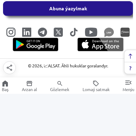
Abuna ýazylmak
LINK
©
2026
, 📈ALSAT. Ähli hukuklar goralandyr.
Baş
Arzan al
Gözlemek
Lomaý satmak
Menýu
USB hublary
Arzan Satuw