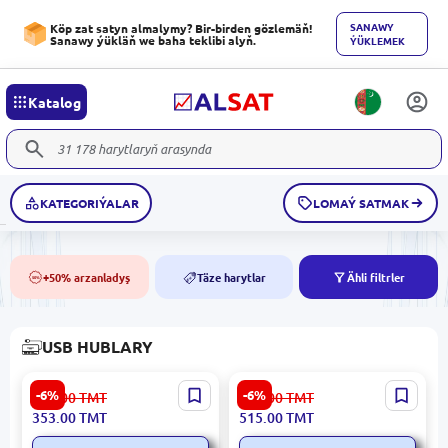
SANAWY
Köp zat satyn almalymy? Bir-birden gözlemäň!
Sanawy ýükläň we baha teklibi alyň.
ÝÜKLEMEK
Katalog
KATEGORIÝALAR
LOMAÝ SATMAK
+50% arzanladyş
Täze harytlar
Ähli filtrler
50%
NEW
USB HUBLARY
UGREEN CM888 | Dock
UGREEN CM512 | Dok-
-6%
-6%
377.00
TMT
553.00
TMT
Stansiýasy 6-in-1 Type-C 4K
stansiýa USB 3.0 HDMI 4K
353.00
TMT
515.00
TMT
HDMI
Gigabit LAN